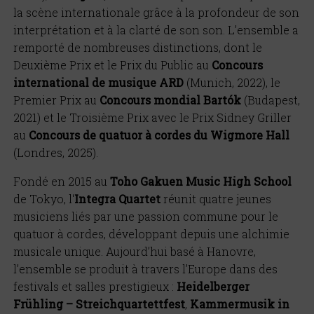
la sc
è
ne internationale gr
âce à
la profondeur de son
interprétation et
à
la clart
é
de son son. L
’
ensemble a
remporté de nombreuses distinctions, dont le
Deuxi
è
me Prix et le Prix du Public au
Concours
international de musique ARD
(Munich, 2022), le
Premier Prix au
Concours mondial Bart
ó
k
(Budapest,
2021) et le Troisi
è
me Prix avec le Prix Sidney Griller
au
Concours de quatuor
à
cordes du Wigmore Hall
(Londres, 2025).
Fond
é en 2015 au
Toho Gakuen Music High School
de Tokyo, l
‘
Integra
Quartet
r
éunit quatre jeunes
musiciens liés par une passion commune pour le
quatuor
à
cordes, d
éveloppant depuis une alchimie
musicale unique. Aujourd
’
hui basé à
Hanovre,
l
’
ensemble se produit
à
travers l
’
Europe dans des
festivals et salles prestigieux :
Heidelberger
Fr
ühling –
Streichquartettfest
,
Kammermusik in