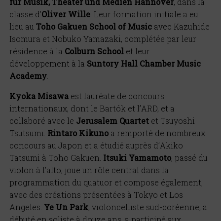
f
ü
r Musik, Theater und Medien Hannover
, dans la
classe d
’
Oliver Wille
. Leur formation initiale a eu
lieu au
Toho Gakuen School of Music
avec Kazuhide
Isomura et Nobuko Yamazaki, complé
t
ée par leur
ré
sidence à la
Colburn School
et leur
développement
à la
Suntory Hall Chamber Music
Academy
.
Kyoka Misawa
est lauréate de concours
internationaux, dont le Bart
ó
k et l
’
ARD, et a
collaboré avec le
Jerusalem Quartet
et Tsuyoshi
Tsutsumi.
Rintaro Kikuno
a remporté de nombreux
concours au Japon et a é
tudi
é aupr
è
s d
’
Akiko
Tatsumi
à Toho Gakuen.
Itsuki Yamamoto
, passé du
violon
à l
’
alto, joue un r
ô
le central dans la
programmation du quatuor et compose également,
avec des créations pré
sent
ées
à Tokyo et Los
Angeles.
Ye Un Park
, violoncelliste sud-cor
éenne, a
dé
but
é
en soliste
à
douze ans, a participé aux