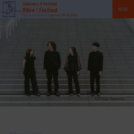
Concours & Festival
Vibre ! Festival
MENU
Direction artistique
Quatuor Modigliani
©Rintaro Kanemoto
Allemagne
Japon