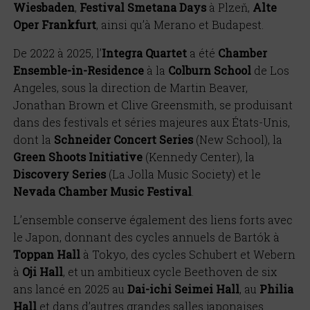
Wiesbaden
,
Festival Smetana Days
à
Plzeň,
Alte
Oper Frankfurt
, ainsi qu’à
Merano et Budapest.
De 2022
à 2025, l
’
Integra
Quartet
a
é
t
é
Chamber
Ensemble-in-Residence
à
la
Colburn School
de Los
Angeles, sous la direction de Martin Beaver,
Jonathan Brown et Clive Greensmith, se produisant
dans des festivals et séries majeures aux États-Unis,
dont la
Schneider Concert Series
(New School), la
Green Shoots Initiative
(Kennedy Center), la
Discovery Series
(La Jolla Music Society) et le
Nevada Chamber Music Festival
.
L
’
ensemble conserve également des liens forts avec
le Japon, donnant des cycles annuels de Bart
ó
k à
Toppan Hall
à Tokyo, des cycles Schubert et Webern
à
Oji Hall
, et un ambitieux cycle Beethoven de six
ans lancé en 2025 au
Dai-ichi Seimei Hall
, au
Philia
Hall
et dans d
’
autres grandes salles japonaises.