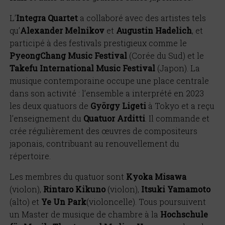
L
’
Integra
Quartet
a collabor
é avec des artistes tels
qu
’
Alexander Melnikov
et
Augustin Hadelich
, et
participé à des festivals prestigieux comme le
PyeongChang Music Festival
(Cor
ée du Sud) et le
Takefu International Music Festival
(Japon). La
musique contemporaine occupe une place centrale
dans son activité : l
’
ensemble a interpré
t
é en 2023
les deux quatuors de
Gy
ö
rgy Ligeti
à Tokyo et a re
çu
l
’
enseignement du
Quatuor Arditti
. Il commande et
cré
e r
éguli
è
rement des œuvres de compositeurs
japonais, contribuant au renouvellement du
répertoire.
Les membres du quatuor sont
Kyoka Misawa
(violon),
Rintaro Kikuno
(violon),
Itsuki Yamamoto
(alto) et
Ye Un Park
(violoncelle). Tous poursuivent
un Master de musique de chambre
à la
Hochschule