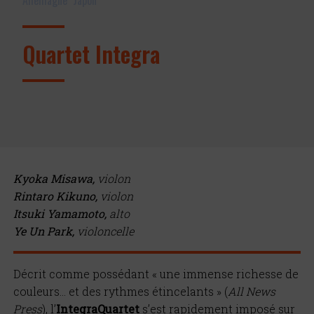
Quartet Integra
Kyoka Misawa,
violon
Rintaro Kikuno,
violon
Itsuki Yamamoto,
alto
Ye Un Park,
violoncelle
D
écrit comme possédant « une immense richesse de
couleurs
…
et des rythmes étincelants
»
(
All News
Press
), l
’
Integra
Quartet
s
’
est rapidement imposé sur