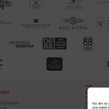
cours
À propos
re du concours
Editos
Pour offrir les
et/ou accéder a
uréats
Actualités