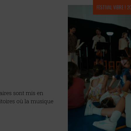
FESTIVAL VIBRE ! 2
Résidence 2026
laires sont mis en
ritoires où la musique