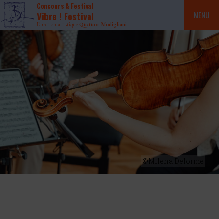
Concours & Festival
Vibre ! Festival
MENU
Direction artistique
Quatuor Modigliani
©Milena Delorme