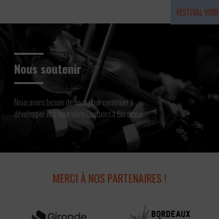
FESTIVAL VIBR
Résidence 20
Nous soutenir
Nous avons besoin de vous pour continuer à
développer et à faire vivre Quatuors à Bordeaux
MERCI À NOS PARTENAIRES !