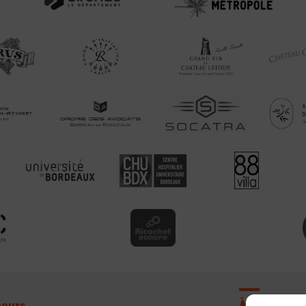
cours
À propos