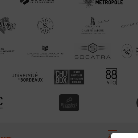
cours
À propos