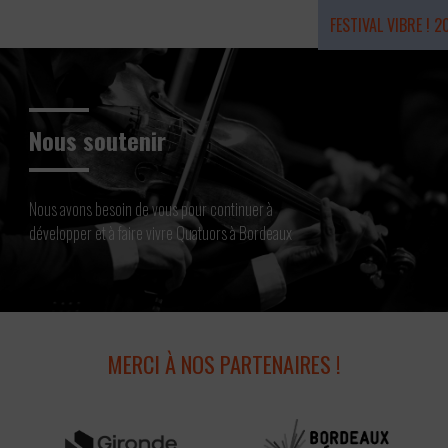
FESTIVAL VIBRE ! 2
Résidence 2026
Nous soutenir
Nous avons besoin de vous pour continuer à
développer et à faire vivre Quatuors à Bordeaux
MERCI À NOS PARTENAIRES !