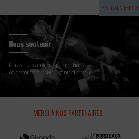
FESTIVAL VIBRE ! 2
Résidence 2026
Nous soutenir
Nous avons besoin de vous pour continuer à
développer et à faire vivre Quatuors à Bordeaux
MERCI À NOS PARTENAIRES !