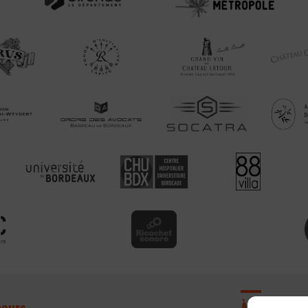
cours
À propos