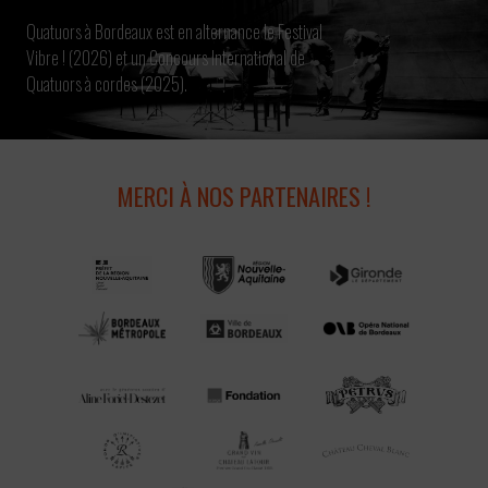
Quatuors à Bordeaux est en alternance le Festival
Vibre ! (2026) et un Concours International de
Quatuors à cordes (2025).
MERCI À NOS PARTENAIRES !