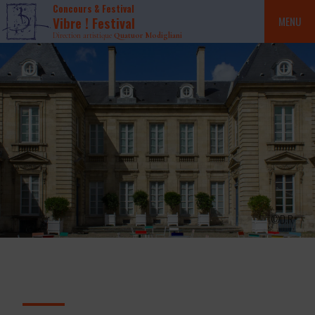
Concours & Festival
Vibre ! Festival
MENU
Direction artistique
Quatuor Modigliani
©D.R