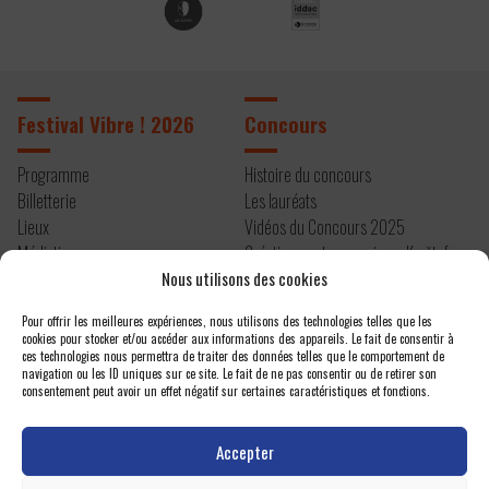
Festival Vibre ! 2026
Concours
Programme
Histoire du concours
Billetterie
Les lauréats
Lieux
Vidéos du Concours 2025
Médiation
Création contemporaine – Kryštof
Infos pratiques
Mařatka
Nous utilisons des cookies
Résidence 2026
Pour offrir les meilleures expériences, nous utilisons des technologies telles que les
cookies pour stocker et/ou accéder aux informations des appareils. Le fait de consentir à
À propos
Contact
ces technologies nous permettra de traiter des données telles que le comportement de
navigation ou les ID uniques sur ce site. Le fait de ne pas consentir ou de retirer son
consentement peut avoir un effet négatif sur certaines caractéristiques et fonctions.
Editos
Newsletter
Actualités
Espace presse
Accepter
Projet et équipe
Nous contacter
Un festival atelier
Politique de confidentialité