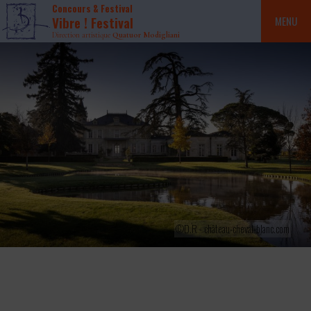
Concours & Festival
Vibre ! Festival
MENU
Direction artistique
Quatuor Modigliani
©D.R - château-cheval-blanc.com