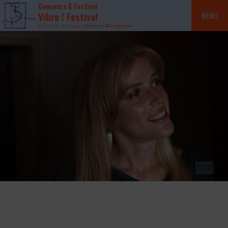
Concours & Festival
Vibre ! Festival
MENU
Direction artistique
Quatuor Modigliani
©D.R