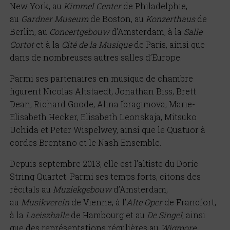
New York, au
Kimmel Center
de Philadelphie,
au
Gardner Museum
de Boston, au
Konzerthaus
de
Berlin, au
Concertgebouw
d’Amsterdam, à la
Salle
Cortot
et à la
Cité de la Musique
de Paris, ainsi que
dans de nombreuses autres salles d’Europe.
Parmi ses partenaires en musique de chambre
figurent Nicolas Altstaedt, Jonathan Biss, Brett
Dean, Richard Goode, Alina Ibragimova, Marie-
Elisabeth Hecker, Elisabeth Leonskaja, Mitsuko
Uchida et Peter Wispelwey, ainsi que le Quatuor à
cordes Brentano et le Nash Ensemble.
Depuis septembre 2013, elle est l’altiste du Doric
String Quartet. Parmi ses temps forts, citons des
récitals au
Muziekgebouw
d’Amsterdam,
au
Musikverein
de Vienne, à l’
Alte Oper
de Francfort,
à la
Laeiszhalle
de Hambourg et au
De Singel
, ainsi
que des représentations régulières au
Wigmore