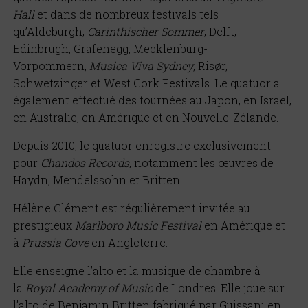
Hall
et dans de nombreux festivals tels
qu’Aldeburgh,
Carinthischer Sommer
, Delft,
Edinbrugh, Grafenegg, Mecklenburg-
Vorpommern,
Musica Viva Sydney
, Risør,
Schwetzinger et West Cork Festivals. Le quatuor a
également effectué des tournées au Japon, en Israël,
en Australie, en Amérique et en Nouvelle-Zélande.
Depuis 2010, le quatuor enregistre exclusivement
pour
Chandos Records
, notamment les œuvres de
Haydn, Mendelssohn et Britten.
Hélène Clément est régulièrement invitée au
prestigieux
Marlboro Music Festival
en Amérique et
à
Prussia Cove
en Angleterre.
Elle enseigne l’alto et la musique de chambre à
la
Royal Academy of Music
de Londres. Elle joue sur
l’alto de Benjamin Britten fabriqué par Guissani en