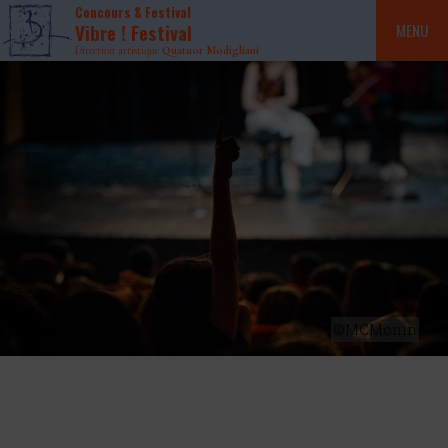
Concours & Festival
Vibre ! Festival
MENU
Direction artistique
Quatuor Modigliani
©MCMonin