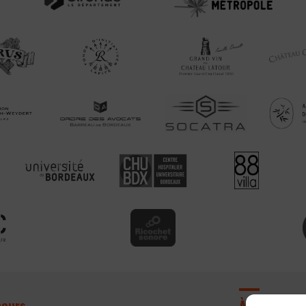
cours
À propos