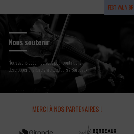
FESTIVAL VIBR
Résidence 20
Nous soutenir
Nous avons besoin de vous pour continuer à
développer et à faire vivre Quatuors à Bordeaux
MERCI À NOS PARTENAIRES !