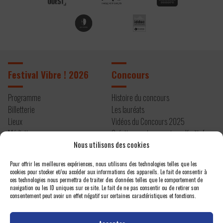
Festival Vibre ! 2026
Concours
Programme
Histoire du concours
Billetterie
Les lauréats
Lieux
Vidéos du Concours 2025
Médiation
Création contemporaine – Kryštof
Nous utilisons des cookies
Infos pratiques
Mařatka
Résidence 2026
Pour offrir les meilleures expériences, nous utilisons des technologies telles que les
cookies pour stocker et/ou accéder aux informations des appareils. Le fait de consentir à
À propos
Contact
ces technologies nous permettra de traiter des données telles que le comportement de
navigation ou les ID uniques sur ce site. Le fait de ne pas consentir ou de retirer son
consentement peut avoir un effet négatif sur certaines caractéristiques et fonctions.
Editos
Newsletter
Actualités
Espace presse