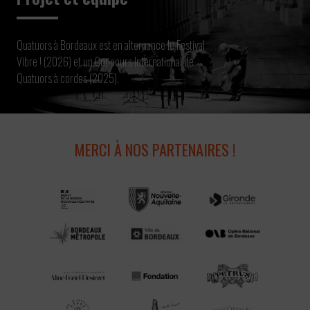
Quatuors à Bordeaux est en alternance le Festival
Vibre ! (2026) et un Concours International de
Quatuors à cordes (2025).
MERCI À NOS PARTENAIRES !