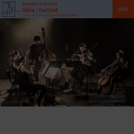
Concours & Festival
Vibre ! Festival
MENU
Direction artistique
Quatuor Modigliani
©Anneveldt Multimedia