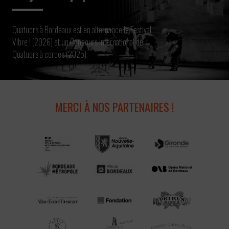
Quatuors à Bordeaux est en alternance le Festival
Vibre ! (2026) et un Concours International de
Quatuors à cordes (2025).
MERCI À NOS PARTENAIRES !