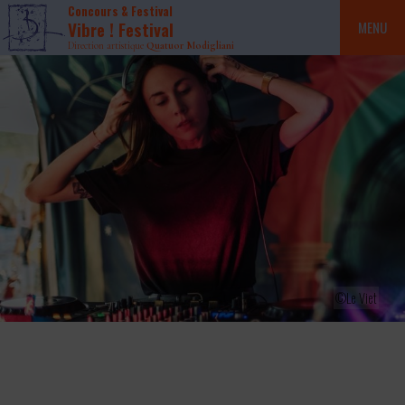
Concours & Festival
Vibre ! Festival
MENU
Direction artistique
Quatuor Modigliani
©Le Viet