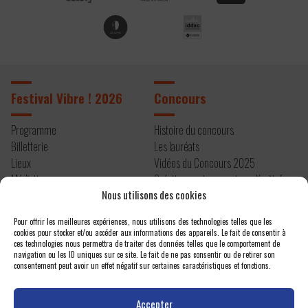
Festival Vibre ! 2026
Concours
Programme
Histoire du concours
Billetterie
Les lauréats
Lieux
Vidéos du Concours 2025
Médiation
Création contemporaine – Kryštof
Nous utilisons des cookies
Infos pratiques
Mařatka
Résidence 2026
Pour offrir les meilleures expériences, nous utilisons des technologies telles que les
cookies pour stocker et/ou accéder aux informations des appareils. Le fait de consentir à
À propos
Contact
ces technologies nous permettra de traiter des données telles que le comportement de
navigation ou les ID uniques sur ce site. Le fait de ne pas consentir ou de retirer son
consentement peut avoir un effet négatif sur certaines caractéristiques et fonctions.
Editos
Newsletter
Actualités
Espace presse
Accepter
Projet et équipe
Nous contacter