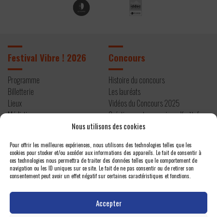
Festival Vibre ! 2026
Concours
Programme
Histoire du concours
Billetterie
Les lauréats
Lieux
Vidéos du Concours 2025
Médiation
Création contemporaine – Kryštof
Infos pratiques
Mařatka
Nous utilisons des cookies
Résidence 2026
Pour offrir les meilleures expériences, nous utilisons des technologies telles que les
cookies pour stocker et/ou accéder aux informations des appareils. Le fait de consentir à
À propos
Contact
ces technologies nous permettra de traiter des données telles que le comportement de
navigation ou les ID uniques sur ce site. Le fait de ne pas consentir ou de retirer son
consentement peut avoir un effet négatif sur certaines caractéristiques et fonctions.
Editos
Newsletter
Actualités
Espace presse
Accepter
Projet et équipe
Nous contacter
Un festival atelier
Politique de confidentialité