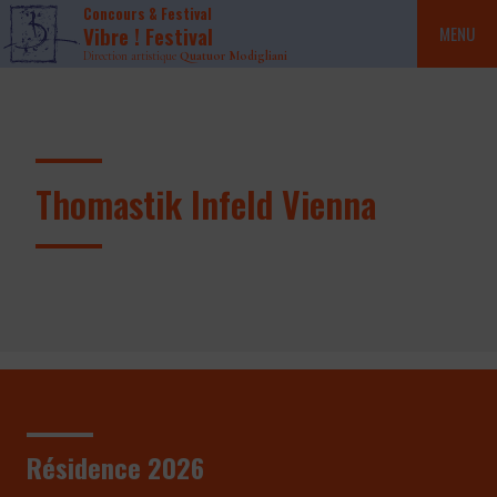
Concours & Festival
Vibre ! Festival
MENU
Direction artistique
Quatuor Modigliani
Thomastik Infeld Vienna
Résidence 2026