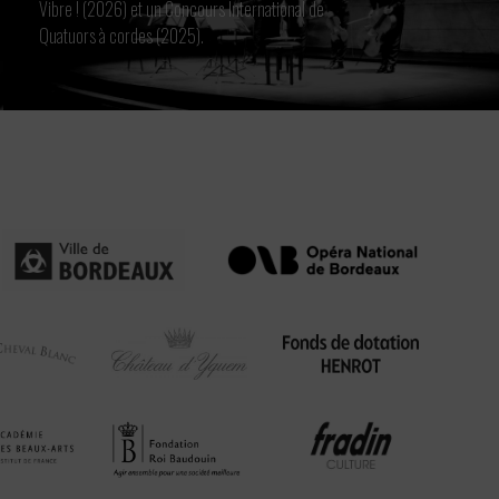
Vibre ! (2026) et un Concours International de
Quatuors à cordes (2025).