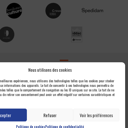
Contact
Nous utilisons des cookies
Newsletter
 meilleures expériences, nous utilisons des technologies telles que les cookies pour stocker
ux informations des appareils. Le fait de consentir à ces technologies nous permettra de
Espace presse
nées telles que le comportement de navigation ou les ID uniques sur ce site. Le fait de ne
Nous contacter
u de retirer son consentement peut avoir un effet négatif sur certaines caractéristiques et
Politique de confidentialité
Politique de cookies (UE)
cepter
Refuser
Voir les préférences
Politique de cookies
Politique de confidentialité
s quatuors