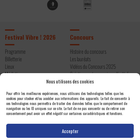
Festival Vibre ! 2026
Concours
Programme
Histoire du concours
Billetterie
Les lauréats
Lieux
Vidéos du Concours 2025
Médiation
Création contemporaine – Kryštof
Infos pratiques
Mařatka
Nous utilisons des cookies
Résidence 2026
Pour offrir les meilleures expériences, nous utilisons des technologies telles que les
cookies pour stocker et/ou accéder aux informations des appareils. Le fait de consentir à
À propos
Contact
ces technologies nous permettra de traiter des données telles que le comportement de
navigation ou les ID uniques sur ce site. Le fait de ne pas consentir ou de retirer son
consentement peut avoir un effet négatif sur certaines caractéristiques et fonctions.
Editos
Newsletter
Actualités
Espace presse
Accepter
Projet et équipe
Nous contacter
Un festival atelier
Politique de confidentialité