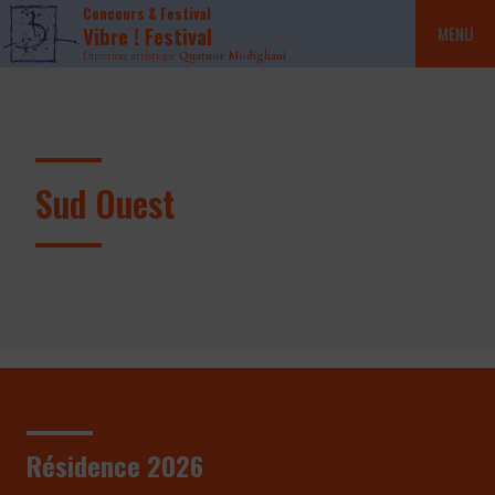
Concours & Festival
Vibre ! Festival
MENU
Direction artistique
Quatuor Modigliani
Sud Ouest
Résidence 2026