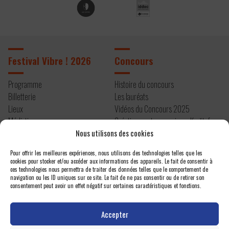
Festival Vibre ! 2026
Concours
Programme
Histoire du concours
Billetterie
Les lauréats
Lieux
Vidéos du Concours 2025
Médiation
Création contemporaine – Kryštof
Infos pratiques
Mařatka
Nous utilisons des cookies
Résidence 2026
Pour offrir les meilleures expériences, nous utilisons des technologies telles que les
cookies pour stocker et/ou accéder aux informations des appareils. Le fait de consentir à
À propos
Contact
ces technologies nous permettra de traiter des données telles que le comportement de
navigation ou les ID uniques sur ce site. Le fait de ne pas consentir ou de retirer son
consentement peut avoir un effet négatif sur certaines caractéristiques et fonctions.
Editos
Newsletter
Actualités
Espace presse
Accepter
Projet et équipe
Nous contacter
Un festival atelier
Politique de confidentialité