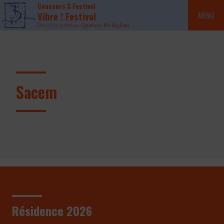
Concours & Festival
Vibre ! Festival
MENU
Direction artistique
Quatuor Modigliani
Sacem
Résidence 2026