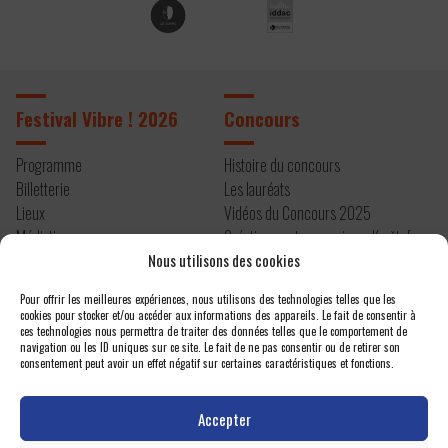
Festival Vibre ! 2026
Concours
Programme
Histoire du concours
Billetterie
Les lauréats
Lieux
Vidéos du Concours 2025
Médiation
Création contemporaine – Kryštof
Infos pratiques
Mařatka
Nous utilisons des cookies
Résidence 2026
Pour offrir les meilleures expériences, nous utilisons des technologies telles que les
cookies pour stocker et/ou accéder aux informations des appareils. Le fait de consentir à
À propos
Contact
ces technologies nous permettra de traiter des données telles que le comportement de
navigation ou les ID uniques sur ce site. Le fait de ne pas consentir ou de retirer son
consentement peut avoir un effet négatif sur certaines caractéristiques et fonctions.
Editos
Newsletter
Actualités
Espace presse
Accepter
Projet et équipe
Nous contacter
Un festival atelier
Politique de confidentialité