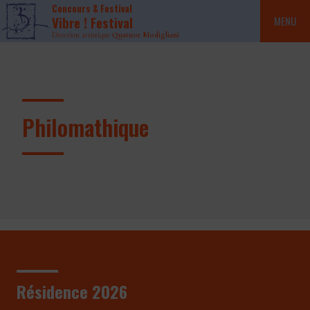
Concours & Festival
Vibre ! Festival
MENU
Direction artistique
Quatuor Modigliani
Philomathique
Résidence 2026