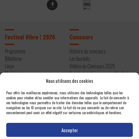
Festival Vibre ! 2026
Concours
Programme
Histoire du concours
Billetterie
Les lauréats
Lieux
Vidéos du Concours 2025
Médiation
Création contemporaine – Kryštof
Infos pratiques
Mařatka
Nous utilisons des cookies
Résidence 2026
Pour offrir les meilleures expériences, nous utilisons des technologies telles que les
cookies pour stocker et/ou accéder aux informations des appareils. Le fait de consentir à
À propos
Contact
ces technologies nous permettra de traiter des données telles que le comportement de
navigation ou les ID uniques sur ce site. Le fait de ne pas consentir ou de retirer son
consentement peut avoir un effet négatif sur certaines caractéristiques et fonctions.
Editos
Newsletter
Actualités
Espace presse
Accepter
Projet et équipe
Nous contacter
Un festival atelier
Politique de confidentialité