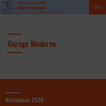
Concours & Festival
Vibre ! Festival
MENU
Direction artistique
Quatuor Modigliani
Garage Moderne
Résidence 2026