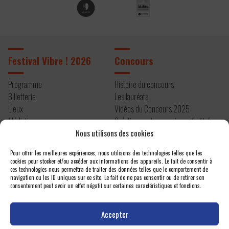
Festival Vibre ! 2026
Concours
Programme
Histoire du concours
Billetterie
Les lauréats
Lieux
Vidéos du Concours 2025
Médiation
Création contemporaine – Kryštof
Infos pratiques
Mařatka
Nous utilisons des cookies
Résidence 2026
Pour offrir les meilleures expériences, nous utilisons des technologies telles que les
cookies pour stocker et/ou accéder aux informations des appareils. Le fait de consentir à
À propos
Contact
ces technologies nous permettra de traiter des données telles que le comportement de
navigation ou les ID uniques sur ce site. Le fait de ne pas consentir ou de retirer son
consentement peut avoir un effet négatif sur certaines caractéristiques et fonctions.
Editos
Newsletter
Actualités
Espace presse
Accepter
Projet et équipe
Nous contacter
Un festival atelier
Politique de confidentialité