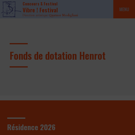
Concours & Festival
Vibre ! Festival
MENU
Direction artistique
Quatuor Modigliani
Fonds de dotation Henrot
Résidence 2026