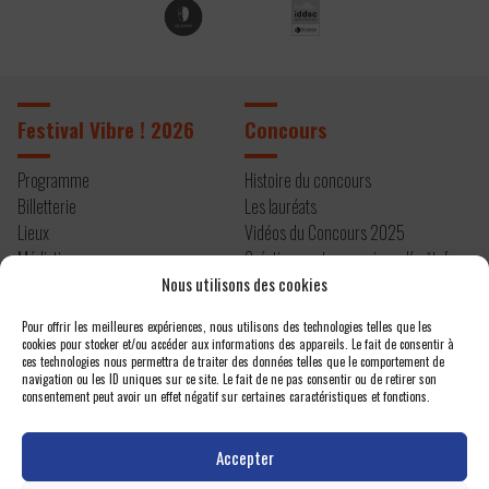
Festival Vibre ! 2026
Concours
Programme
Histoire du concours
Billetterie
Les lauréats
Lieux
Vidéos du Concours 2025
Médiation
Création contemporaine – Kryštof
Infos pratiques
Mařatka
Nous utilisons des cookies
Résidence 2026
Pour offrir les meilleures expériences, nous utilisons des technologies telles que les
cookies pour stocker et/ou accéder aux informations des appareils. Le fait de consentir à
À propos
Contact
ces technologies nous permettra de traiter des données telles que le comportement de
navigation ou les ID uniques sur ce site. Le fait de ne pas consentir ou de retirer son
consentement peut avoir un effet négatif sur certaines caractéristiques et fonctions.
Editos
Newsletter
Actualités
Espace presse
Accepter
Projet et équipe
Nous contacter
Un festival atelier
Politique de confidentialité