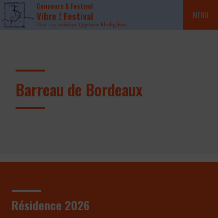
Concours & Festival
Vibre ! Festival
MENU
Direction artistique
Quatuor Modigliani
Barreau de Bordeaux
Résidence 2026