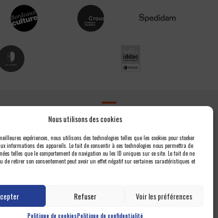
Contact
Nous utilisons des cookies
Newsletter
 meilleures expériences, nous utilisons des technologies telles que les cookies pour stocker
ux informations des appareils. Le fait de consentir à ces technologies nous permettra de
Espace presse
nées telles que le comportement de navigation ou les ID uniques sur ce site. Le fait de ne
Nous contacter
u de retirer son consentement peut avoir un effet négatif sur certaines caractéristiques et
Politique de confidentialité
Politique de cookies (UE)
cepter
Refuser
Voir les préférences
Politique de cookies
Politique de confidentialité
s quatuors