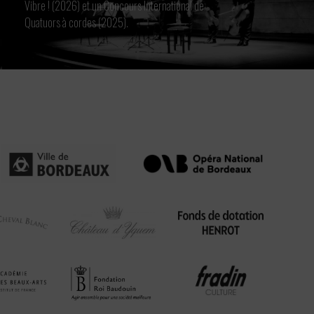
Vibre ! (2026) et un Concours International de
Quatuors à cordes (2025).